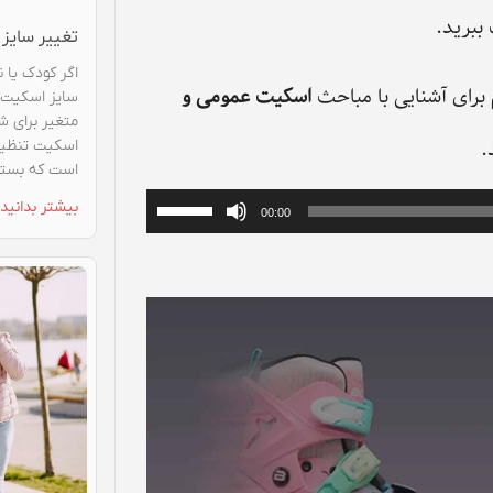
ببرید.
تغییر سایز
اگر کودک یا 
برای آشنایی با مباحث
اسکیت عمومی و
سایز اسکیت ی
متغیر برای ش
.
اسکیت تنظیم
است که بسته 
برای
بیشتر بدانید 
00:00
افزایش
یا
کاهش
صدا
از